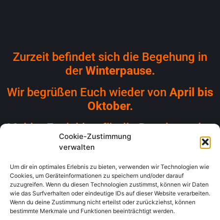
Zurzeit befindet sich die Begehung in
der
Winterpause.
Wir begrüßen Euch wieder von
April bis
Oktober.
Meldet Euch bitte für die Begehung des
Cookie-Zustimmung
Erinnerungsortes vorab an.
verwalten
Wir haben vor Ort einen Klassensatz Tablets . Es sind keine
Um dir ein optimales Erlebnis zu bieten, verwenden wir Technologien wie
weiteren technischen Geräte erforderlich.
Cookies, um Geräteinformationen zu speichern und/oder darauf
zuzugreifen. Wenn du diesen Technologien zustimmst, können wir Daten
wie das Surfverhalten oder eindeutige IDs auf dieser Website verarbeiten.
Redaktion & Text: Katja Kettner / App-Entwicklung &
Wenn du deine Zustimmung nicht erteilst oder zurückziehst, können
bestimmte Merkmale und Funktionen beeinträchtigt werden.
Overhead IT: Markus Schubert / Digitalisierung &